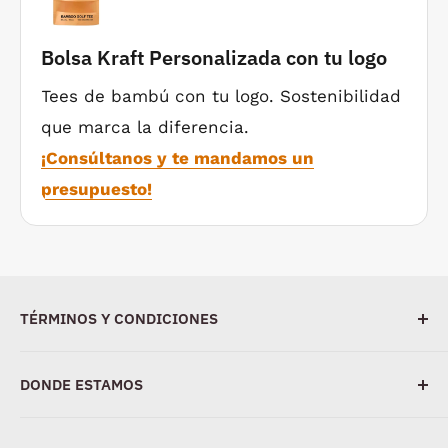
Bolsa Kraft Personalizada con tu logo
Tees de bambú con tu logo. Sostenibilidad
que marca la diferencia.
¡Consúltanos y te mandamos un
presupuesto!
TÉRMINOS Y CONDICIONES
Aviso Legal
DONDE ESTAMOS
Política de Privacidad
WESPORTED
Política de cookies