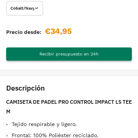
Precio
€34,95
Precio desde:
de
venta
Recibir presupuesto en 24h
Descripción
CAMISETA DE PADEL PRO CONTROL IMPACT LS TEE
M
Tejido respirable y ligero.
Frontal: 100% Poliéster reciclado.