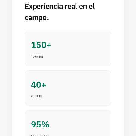
Experiencia real en el
proporcionarte cualquier producto o marca.
¡Consúltanos sobre tus necesidades!
campo.
¿TE AYUDAMOS? →
150+
TORNEOS
40+
CLUBES
95%