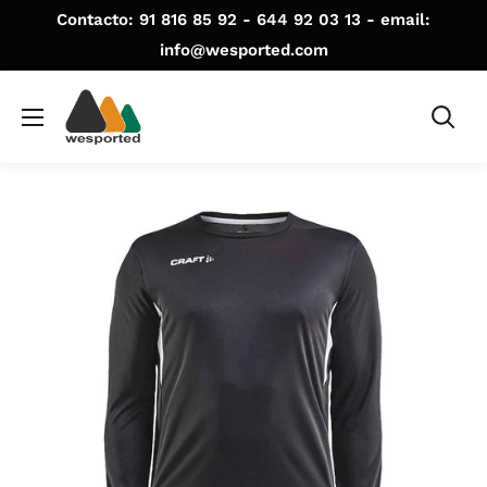
Ir
Contacto: 91 816 85 92 - 644 92 03 13 - email:
directamente
info@wesported.com
al
WE
contenido
SPORTED