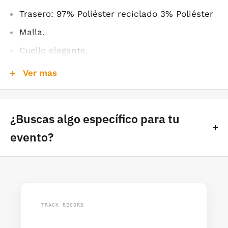
Trasero: 97% Poliéster reciclado 3% Poliéster
Malla.
Cuello elegante.
Mangas ajustadas.
Ver mas
Espacio suficiente para el logo de su
club/compania.
¿Buscas algo específico para tu
E
co friendly.
evento?
Salida de almacén: 4-6 días.
Te los solucionamos.
TRACK RECORD
Si no encuentras lo que necesitas, podemos