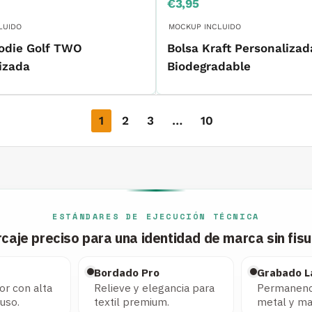
Precio
€3,95
de
venta
LUIDO
MOCKUP INCLUIDO
odie Golf TWO
Bolsa Kraft Personalizad
izada
Biodegradable
1
2
3
…
10
ESTÁNDARES DE EJECUCIÓN TÉCNICA
caje preciso para una identidad de marca sin fisu
Bordado Pro
Grabado L
or con alta
Relieve y elegancia para
Permanenci
 uso.
textil premium.
metal y ma