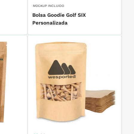
de
venta
MOCKUP INCLUIDO
N
Bolsa Goodie Golf SIX
Personalizada