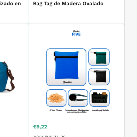
izado en
Bag Tag de Madera Ovalado
Precio
€9,22
de
venta
MOCKUP INCLUIDO