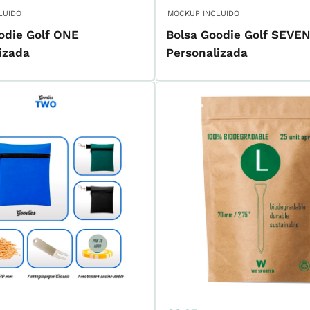
de
venta
LUIDO
MOCKUP INCLUIDO
odie Golf ONE
Bolsa Goodie Golf SEVE
izada
Personalizada