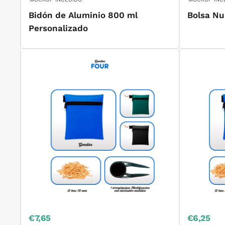
Bidón de Aluminio 800 ml
Bolsa N
Personalizado
Precio
Precio
€7,65
€6,25