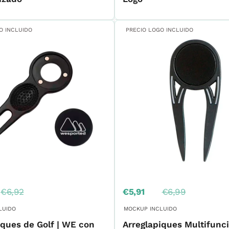
O INCLUIDO
PRECIO LOGO INCLUIDO
Precio
Precio
Precio
€6,92
€5,91
€6,99
habitual
de
habitual
venta
LUIDO
MOCKUP INCLUIDO
iques de Golf | WE con
Arreglapiques Multifunc