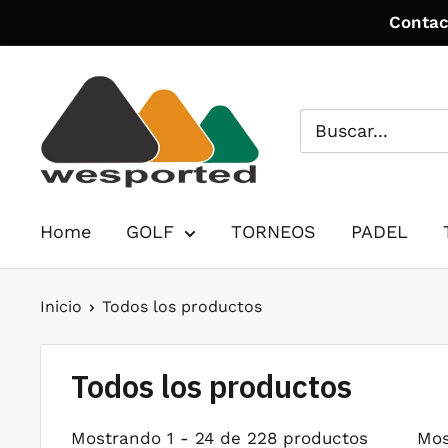
Ir
Contac
directamente
al
WE
contenido
SPORTED
Home
GOLF
TORNEOS
PADEL
Inicio
Todos los productos
Todos los productos
Mostrando 1 - 24 de 228 productos
Mos