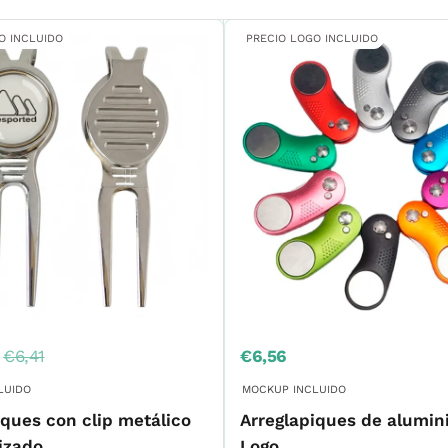
O INCLUIDO
PRECIO LOGO INCLUIDO
Precio
Precio
€6,41
€6,56
habitual
de
venta
LUIDO
MOCKUP INCLUIDO
iques con clip metálico
Arreglapiques de alumin
izado
Logo