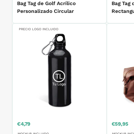
Bag Tag de Golf Acrílico
Bag Tag 
Personalizado Circular
Rectangu
PRECIO LOGO INCLUIDO
Precio
Precio
€4,79
€59,95
de
de
venta
venta
MOCKUP INCLUIDO
MOCKUP INC