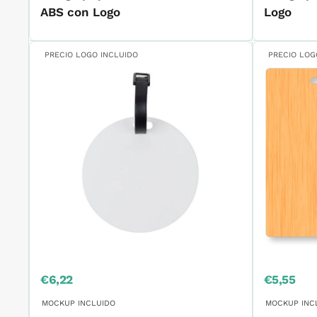
ABS con Logo
Logo
PRECIO LOGO INCLUIDO
PRECIO LOG
Precio
Precio
€6,22
€5,55
de
de
venta
venta
MOCKUP INCLUIDO
MOCKUP INC