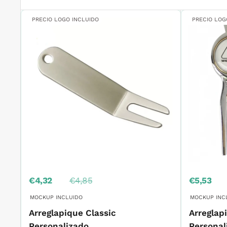
PRECIO LOGO INCLUIDO
PRECIO LOG
Precio
Precio
Precio
€4,32
€4,85
€5,53
de
habitual
de
venta
venta
MOCKUP INCLUIDO
MOCKUP INC
Arreglapique Classic
Arreglap
Personalizado
Personal