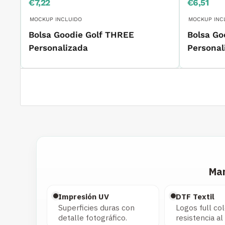
Precio
Precio
€7,22
€6,51
de
de
venta
venta
MOCKUP INCLUIDO
MOCKUP INC
Bolsa Goodie Golf THREE
Bolsa Go
Personalizada
Personal
Mar
Impresión UV
DTF Textil
Superficies duras con
Logos full col
detalle fotográfico.
resistencia al