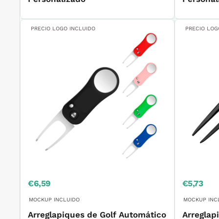
PRECIO LOGO INCLUIDO
PRECIO LOG
Precio
Precio
€6,59
€5,73
de
de
venta
venta
MOCKUP INCLUIDO
MOCKUP INC
Arreglapiques de Golf Automático
Arreglap