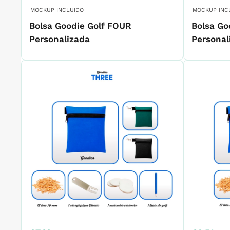
de
de
venta
venta
MOCKUP INCLUIDO
MOCKUP INC
Bolsa Goodie Golf FOUR
Bolsa Go
Personalizada
Personal