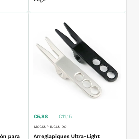
Precio
Precio
€5,88
€11,15
de
habitual
venta
MOCKUP INCLUIDO
ión para
Arreglapiques Ultra-Light