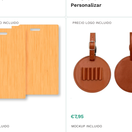
Personalizar
O INCLUIDO
PRECIO LOGO INCLUIDO
Precio
€7,95
de
venta
LUIDO
MOCKUP INCLUIDO