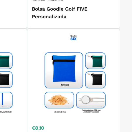
Bolsa Goodie Golf FIVE
Personalizada
Precio
€8,10