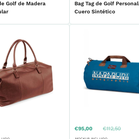
de Golf de Madera
Bag Tag de Golf Personal
lar
Cuero Sintético
Precio
Precio
€95,00
€112,50
de
habitual
venta
LUIDO
MOCKUP INCLUIDO