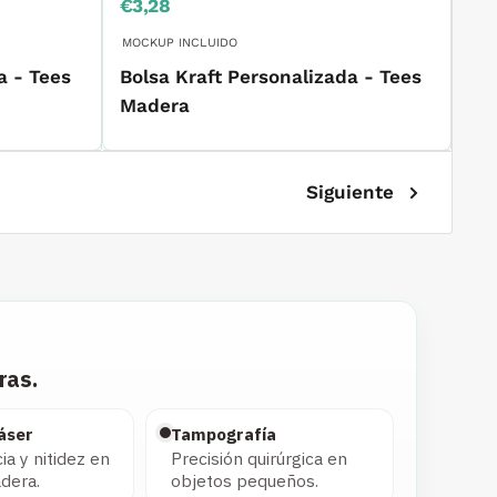
Precio
€3,28
de
venta
MOCKUP INCLUIDO
a - Tees
Bolsa Kraft Personalizada - Tees
Madera
Siguiente
ras.
áser
Tampografía
a y nitidez en
Precisión quirúrgica en
dera.
objetos pequeños.