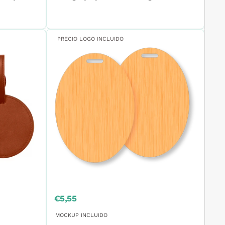
PRECIO LOGO INCLUIDO
Precio
€5,55
de
venta
MOCKUP INCLUIDO