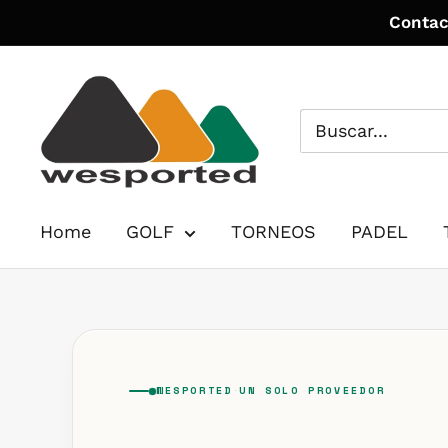
Ir
Contac
directamente
al
WE
contenido
SPORTED
Home
GOLF
TORNEOS
PADEL
WESPORTED
UN SOLO PROVEEDOR
·