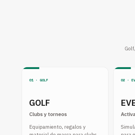
Golf
01 · GOLF
02 · E
GOLF
EV
Clubs y torneos
Activ
Equipamiento, regalos y
Simula
material de marca para clubs,
para e