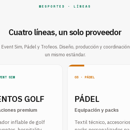
WESPORTED · LÍNEAS
Cuatro líneas, un solo proveedor
, Event Sim, Pádel y Trofeos. Diseño, producción y coordinación
un mismo estándar.
VENT SIM
03 · PÁDEL
ENTOS GOLF
PÁDEL
aciones premium
Equipación y packs
dor inflable de golf
Textil técnico, accesorio
ventos, hospitality,
packs personalizados pa