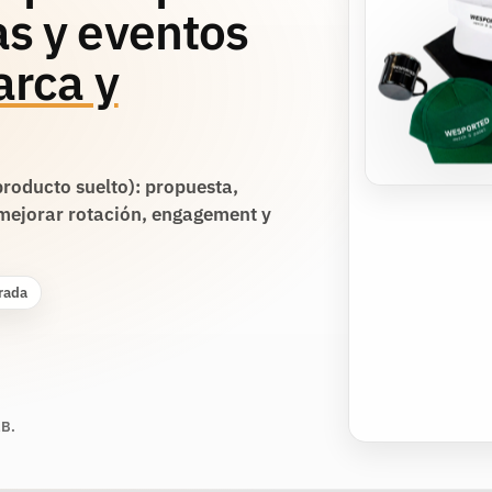
s y eventos
arca y
roducto suelto): propuesta,
mejorar rotación, engagement y
rada
2B.