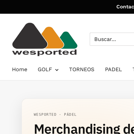
Ir
Contac
directamente
al
WE
contenido
SPORTED
Home
GOLF
TORNEOS
PADEL
WESPORTED · PÁDEL
Merchandising de