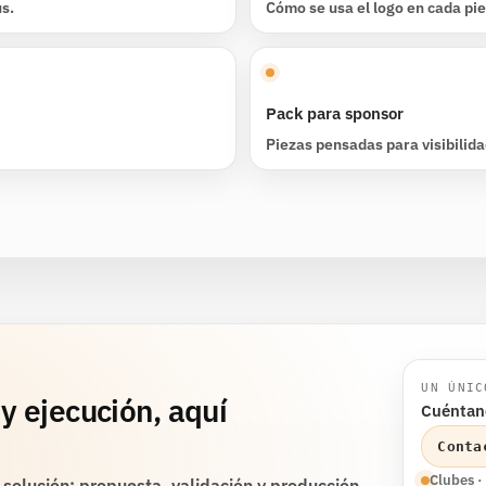
s.
Cómo se usa el logo en cada pie
Pack para sponsor
Piezas pensadas para visibilidad
UN ÚNIC
y ejecución, aquí
Cuéntano
Conta
Clubes ·
 solución: propuesta, validación y producción