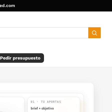
ted.com
Pedir presupuesto
01 · TÚ APORTAS
brief + objetivo