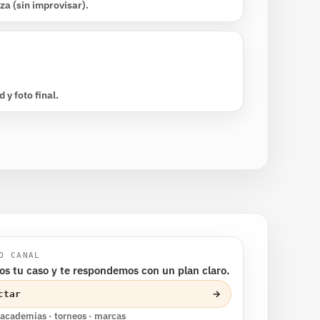
za (sin improvisar).
 y foto final.
O CANAL
s tu caso y te respondemos con un plan claro.
→
ctar
 academias · torneos · marcas