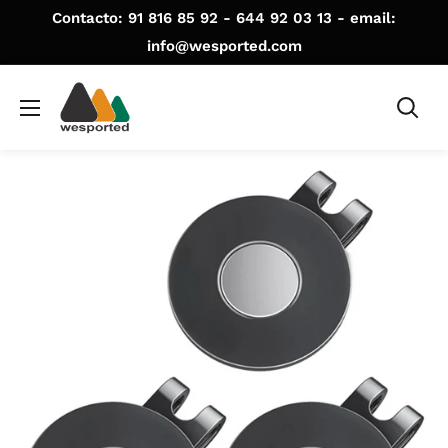
Ir
Contacto: 91 816 85 92 - 644 92 03 13 - email:
directamente
info@wesported.com
al
WE
contenido
SPORTED