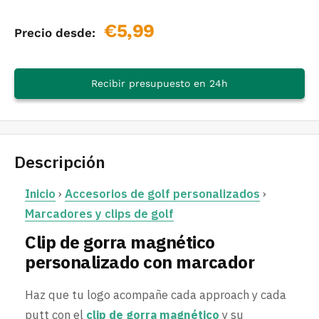
Precio
€5,99
Precio desde:
de
venta
Recibir presupuesto en 24h
Descripción
Inicio
›
Accesorios de golf personalizados
›
Marcadores y clips de golf
Clip de gorra magnético
personalizado con marcador
Haz que tu logo acompañe cada approach y cada
putt con el
clip de gorra magnético
y su