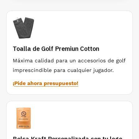
Nota:
para otras cantidades o plazos cerrados de
torneo, te enviamos
precio cerrado
y calendario
Toalla de Golf Premiun Cotton
de entrega.
Máxima calidad para un accesorios de golf
imprescindible para cualquier jugador.
Preguntas frecuentes
¡Pide ahora presupuesto!
¿El marcador se sujeta bien durante la
vuelta?
¿El doming aguanta roces y humedad?
Bolsa Kraft Personalizada con tu logo