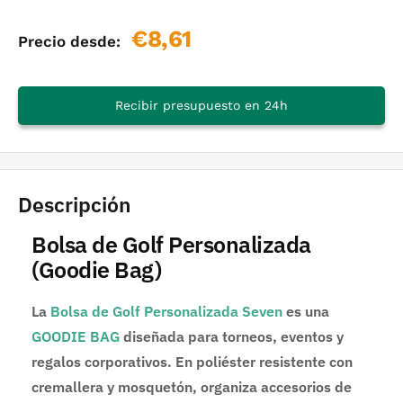
Precio
€8,61
Precio desde:
de
venta
Recibir presupuesto en 24h
Descripción
Bolsa de Golf Personalizada
(Goodie Bag)
La
Bolsa de Golf Personalizada Seven
es una
GOODIE BAG
diseñada para torneos, eventos y
regalos corporativos. En poliéster resistente con
cremallera y mosquetón, organiza accesorios de