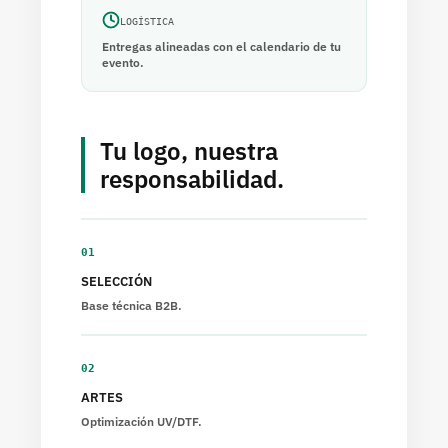
Ofrecemos
precios por cantidad
para clubs,
LOGÍSTICA
Entregas alineadas con el calendario de tu
torneos y empresas. Pídenos presupuesto según
evento.
cantidades:
Tu logo, nuestra
Precio por Unidad
responsabilidad.
Cantidad de Packs
(€)
25 - 50
10.50
01
51 - 100
9,45
SELECCIÓN
101 - 250
8,61
Base técnica B2B.
02
Ventajas clave
ARTES
Optimización UV/DTF.
Pensada para el juego: mosquetón para llevarla