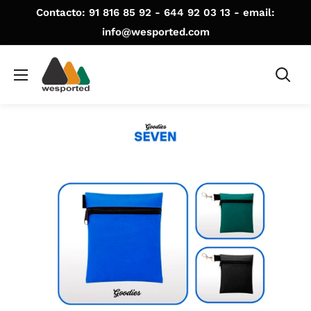
Ir
Contacto: 91 816 85 92 - 644 92 03 13 - email:
directamente
info@wesported.com
al
WE
contenido
SPORTED