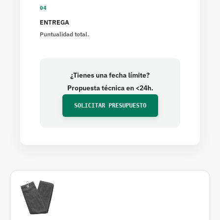
Hoteles y Resorts con Campo de Golf:
mejora la
04
experiencia de tus huéspedes con un detalle
ENTREGA
personalizado.
Puntualidad total.
Más artículos de Golf Personalizados
¿Tienes una fecha límite?
Polos de Golf:
uniformidad y estilo con tu logo
Propuesta técnica en <24h.
en cada golpe.
SOLICITAR PRESUPUESTO
Gorras personalizadas:
visibilidad diaria dentro
y fuera del campo.
Toallas de golf bordadas:
accesorio premium y
práctico.
Preguntas frecuentes
¿Cuál es el pedido mínimo del Welcome Pack