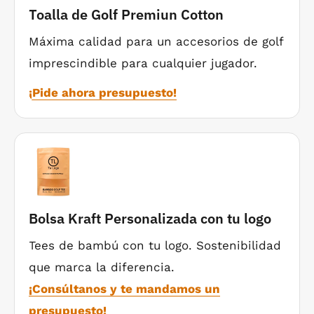
Toalla de Golf Premiun Cotton
STARTER?
Máxima calidad para un accesorios de golf
¿Qué artículos del pack se pueden
imprescindible para cualquier jugador.
personalizar?
¡Pide ahora presupuesto!
¿Qué técnica se utiliza para la
personalización?
¿En cuánto tiempo recibiré mi pedido?
Bolsa Kraft Personalizada con tu logo
Tees de bambú con tu logo. Sostenibilidad
Wesported: Packs que son tu
que marca la diferencia.
marca
¡Consúltanos y te mandamos un
Con
Wesported
, tus
packs de bienvenida de golf
presupuesto!